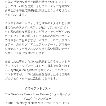
自分の視覚的な発想と画風の特徴といたしまして
は、グローバルな感覚、そしてアイディアを簡潔で
ありながら率直で効果的に表現しようとする点だと
考えております。
イラストのポートフォリオは通常のスタイルと子供
達のためのスタイルの2つに分かれていますがどち
らも私の自然な画風です。グラフィックデザインの
ポートフォリオに関しましては本の表紙のデザイン
で構成されておりますが、ポスター、ロゴ、ブロシ
ュアー、カタログ、アニュアルレポート、プロモー
ショナル・マテリアルなどを含む広い範囲のデザイ
ンサービスをご提供いたします。
過去にお仕事をいただいた代表的なクライエントを
下にリストアップいたしました。日本で出版されて
いるKyoto Jounalを除いては全てアメリカのクライ
エントですが、日本に生活基盤を移した今は国内の
プロジェクトを中心に活動しております。
クライアントリスト
The New York Times Book Review (ニューヨークタ
イムズブックレビュー)
State University of New York Press (ニューヨーク