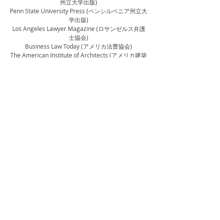
州立大学出版)
Penn State University Press (ペンシルベニア州立大
学出版)
Los Angeles Lawyer Magazine (ロサンゼルス弁護
士協会)
Business Law Today (アメリカ法曹協会)
The American Institute of Architects (アメリカ建築
家協会)
Wiley-Blackwell
Elsevier
NetObjects Fusion
Creation Engine
New Mobility Magazine
Hybrid Mom Magazine
Pacific Sun
Fort Worth Weekly
East Bay Express
Gambit Weekly
Metro Pulse
The Writer Magazine
Kyoto Journal
ご関心をお寄せいただきありがとうございます。ク
ライエントの方々の成功につながる作品を作成する